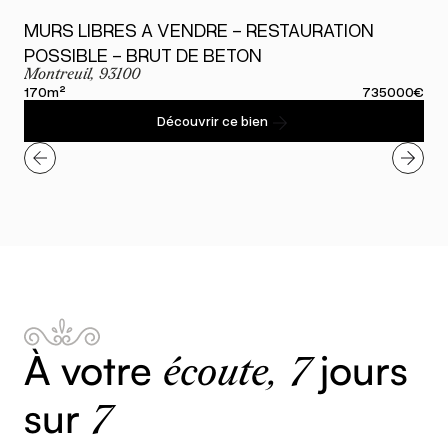
MURS LIBRES A VENDRE - RESTAURATION
POSSIBLE - BRUT DE BETON
L
Montreuil, 93100
Pa
170
m²
735000
€
56
Découvrir ce bien
À votre
jours
écoute,
7
sur
7