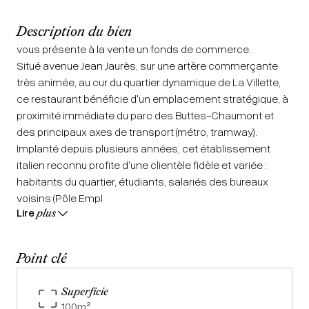
Description du bien
vous présente à la vente un fonds de commerce.
Situé avenue Jean Jaurès, sur une artère commerçante
très animée, au cur du quartier dynamique de La Villette,
ce restaurant bénéficie d'un emplacement stratégique, à
proximité immédiate du parc des Buttes-Chaumont et
des principaux axes de transport (métro, tramway).
Implanté depuis plusieurs années, cet établissement
italien reconnu profite d'une clientèle fidèle et variée :
habitants du quartier, étudiants, salariés des bureaux
voisins (Pôle Empl
Lire
plus
vous présente à la vente un fonds de commerce.
Situé avenue Jean Jaurès, sur une artère commerçante
Point clé
très animée, au cur du quartier dynamique de La Villette,
ce restaurant bénéficie d'un emplacement stratégique, à
Superficie
proximité immédiate du parc des Buttes-Chaumont et
100
m²