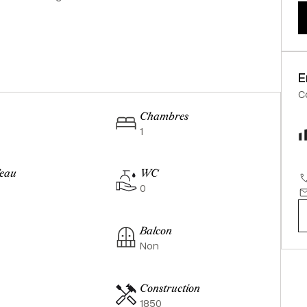
E
C
Chambres
1
'eau
WC
0
e
Balcon
Non
Construction
1850