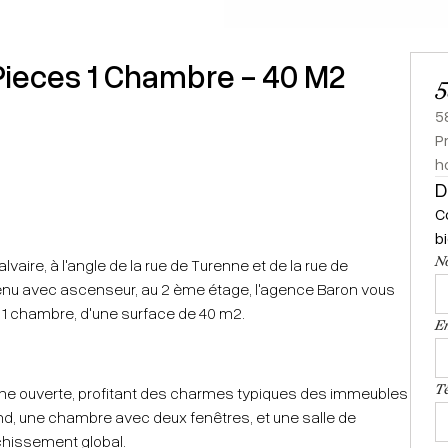
 Pieces 1 Chambre - 40 M2
5
5
P
h
D
C
b
N
vaire, à l'angle de la rue de Turenne et de la rue de
enu avec ascenseur, au 2 ème étage, l'agence Baron vous
s 1 chambre, d'une surface de 40 m2.
E
T
ine ouverte, profitant des charmes typiques des immeubles
nd, une chambre avec deux fenêtres, et une salle de
chissement global.