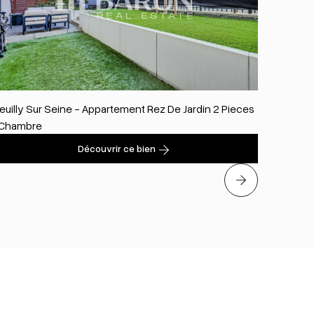
euilly Sur Seine - Appartement Rez De Jardin 2 Pieces
PARIS II
 Chambre
Découvrir ce bien