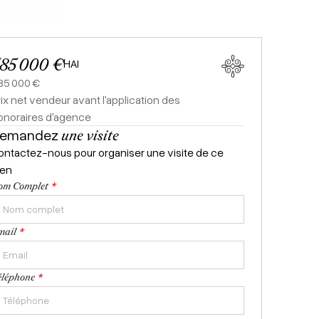
85 000 €
HAI
85 000 €
rix net vendeur avant l'application des
onoraires d'agence
emandez
une visite
ontactez-nous pour organiser une visite de ce
ien
*
om Complet
*
mail
*
éléphone