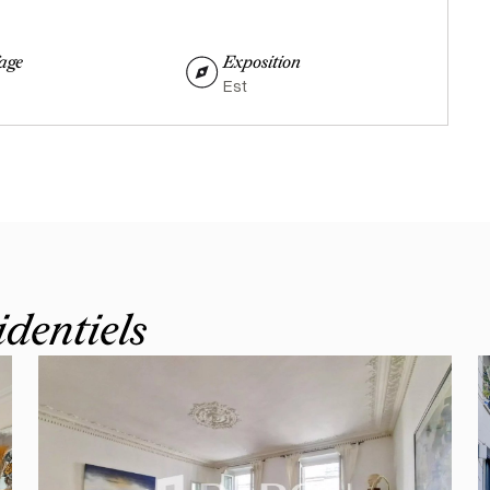
age
Exposition
Est
identiels