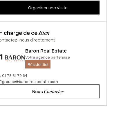
n charge de ce
Bien
ontactez-nous directement
Baron Real Estate
Votre agence partenaire
Résidentiel
01 78 81 79 64
groupe@baronrealestate.com
Nous
Contacter